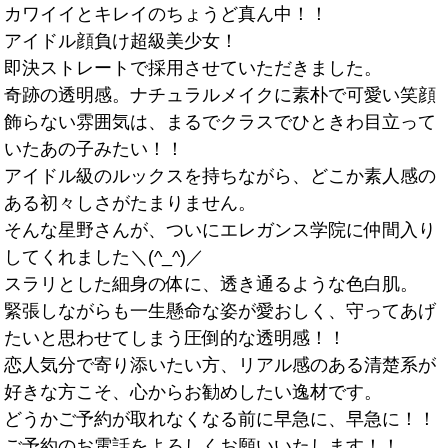
カワイイとキレイのちょうど真ん中！！
アイドル顔負け超級美少女！
即決ストレートで採用させていただきました。
奇跡の透明感。ナチュラルメイクに素朴で可愛い笑顔
飾らない雰囲気は、まるでクラスでひときわ目立って
いたあの子みたい！！
アイドル級のルックスを持ちながら、どこか素人感の
ある初々しさがたまりません。
そんな星野さんが、ついにエレガンス学院に仲間入り
してくれました＼(^_^)／
スラリとした細身の体に、透き通るような色白肌。
緊張しながらも一生懸命な姿が愛おしく、守ってあげ
たいと思わせてしまう圧倒的な透明感！！
恋人気分で寄り添いたい方、リアル感のある清楚系が
好きな方こそ、心からお勧めしたい逸材です。
どうかご予約が取れなくなる前に早急に、早急に！！
ご予約のお電話をよろしくお願いいたします！！