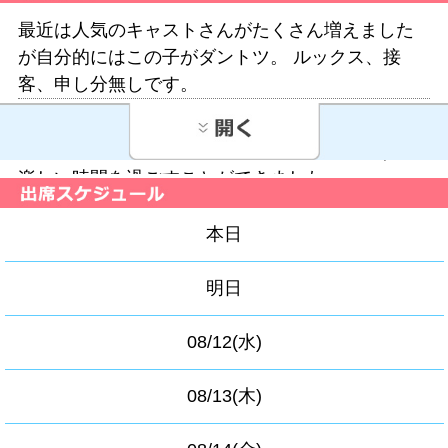
最近は人気のキャストさんがたくさん増えました
が自分的にはこの子がダントツ。 ルックス、接
客、申し分無しです。
星野さんとは久しぶりにお会いしましたが、知
性・ルックス・スタイルは全く変わっておらず、
楽しい時間を過ごすことができました。
誰が見ても美人で可愛らしい方だと思います。初
本日
対面だったので少し緊張していましたが、とても
話しやすく、気さくに接してくださったので、す
明日
ぐに緊張もほぐれました。会話も楽しく、人柄の
良さや優しさが伝わってくる素敵な方でした。
08/12(水)
何度も何度も跳ね返されてきた超予約困難の星野
さんとついにご対面。 ルックス、スタイル、気取
08/13(木)
らない性格、全てパーフェクト。ハードルかなり